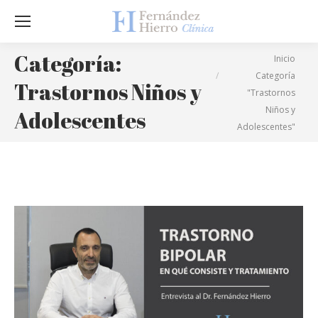
Sea
Categoría:
Estás aquí:
Inicio
Categoría
Trastornos Niños y
"Trastornos
Niños y
Adolescentes
Adolescentes"