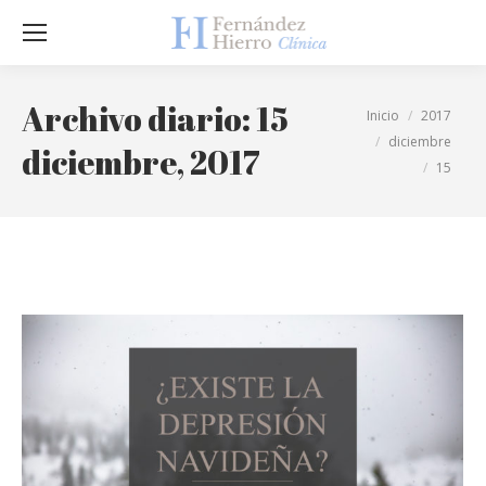
Sea
Archivo diario:
15
Estás aquí:
Inicio
2017
diciembre
diciembre, 2017
15