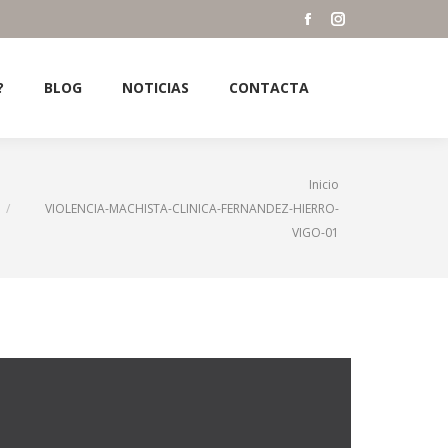
?
BLOG
NOTICIAS
CONTACTA
Facebook
Instagram
Search:
page
page
opens
opens
?
BLOG
NOTICIAS
CONTACTA
Search:
in
in
new
new
window
window
tás aquí:
Inicio
VIOLENCIA-MACHISTA-CLINICA-FERNANDEZ-HIERRO-
VIGO-01