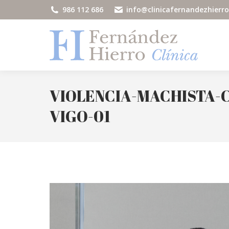
986 112 686
info@clinicafernandezhierr
VIOLENCIA-MACHISTA-
VIGO-01