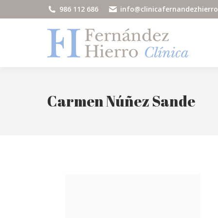
986 112 686
info@clinicafernandezhierr
Carmen Núñez Sande