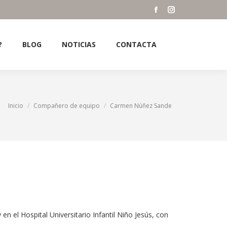
?
BLOG
NOTICIAS
CONTACTA
Facebook
Instagram
Search:
page
page
opens
opens
?
BLOG
NOTICIAS
CONTACTA
Search:
in
in
new
new
window
window
Estás aquí:
Inicio
Compañero de equipo
Carmen Núñez Sande
 en el Hospital Universitario Infantil Niño Jesús, con