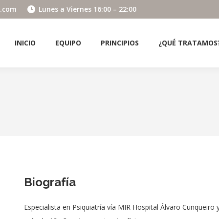
o.com
Lunes a Viernes 16:00 – 22:00
INICIO
EQUIPO
PRINCIPIOS
¿QUÉ TRATAMOS
INICIO
EQUIPO
PRINCIPIOS
¿QUÉ TRATAMOS
Biografía
Especialista en Psiquiatría vía MIR Hospital Álvaro Cunqueiro y